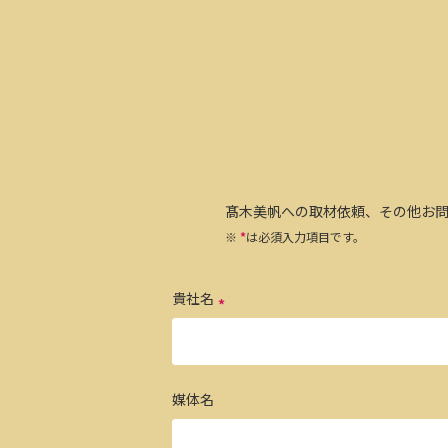
髙木美帆への取材依頼、その他お
※
*
は必須入力項目です。
貴社名
媒体名