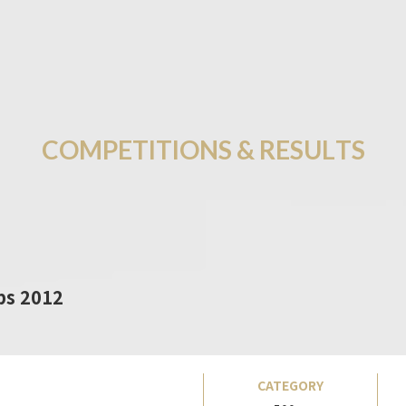
C
O
M
P
E
T
I
T
I
O
N
S
&
R
E
S
U
L
T
S
ps 2012
CATEGORY