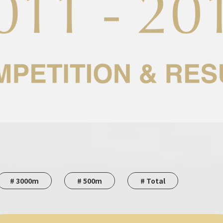
# 3000m
# 500m
# Total