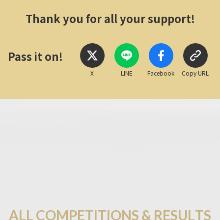
Thank you for all your support!
Pass it on!
X
LINE
Facebook
Copy URL
A
L
L
C
O
M
P
E
T
I
T
I
O
N
S
&
R
E
S
U
L
T
S