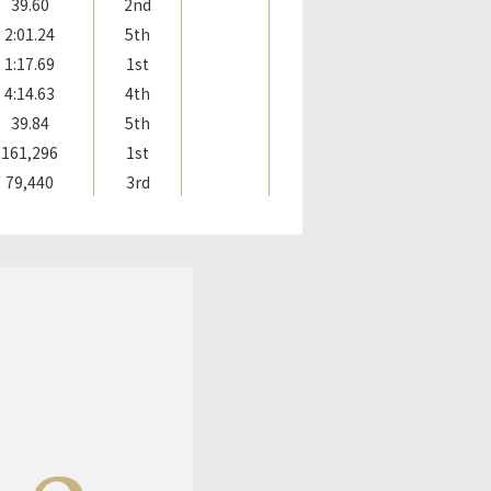
39.60
2nd
2:01.24
5th
1:17.69
1st
4:14.63
4th
39.84
5th
161,296
1st
79,440
3rd