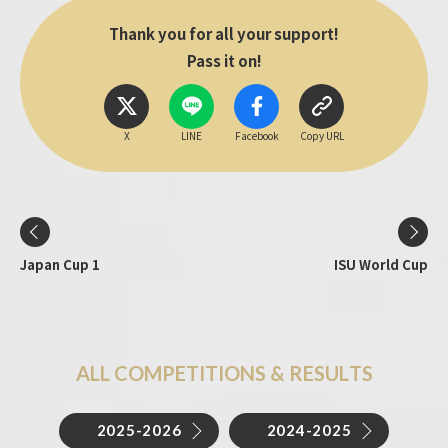
Thank you for all your support!
Pass it on!
X
LINE
Facebook
Copy URL
Japan Cup 1
ISU World Cup
A
L
L
C
O
M
P
E
T
I
T
I
O
N
S
&
R
E
S
U
L
T
S
2025-2026
2024-2025