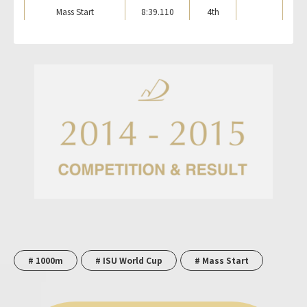
Mass Start
8:39.110
4th
# 1000m
# ISU World Cup
# Mass Start