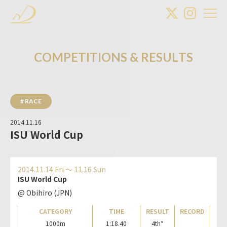
C
O
M
P
E
T
I
T
I
O
N
S
&
R
E
S
U
L
T
S
# RACE
2014.11.16
ISU World Cup
2014.11.14 Fri 〜 11.16 Sun
ISU World Cup
@ Obihiro (JPN)
CATEGORY
TIME
RESULT
RECORD
1000m
1:18.40
4th*