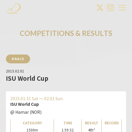
C
O
M
P
E
T
I
T
I
O
N
S
&
R
E
S
U
L
T
S
# RACE
2015.02.01
ISU World Cup
2015.01.31 Sat 〜 02.01 Sun
ISU World Cup
@ Hamar (NOR)
CATEGORY
TIME
RESULT
RECORD
1500m
1:59.52
4th*