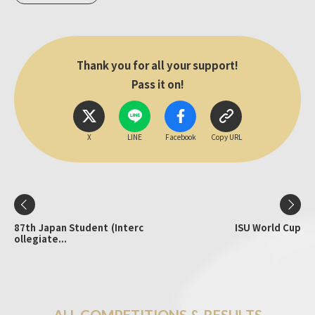
Thank you for all your support!
Pass it on!
X
LINE
Facebook
Copy URL
87th Japan Student (Interc
ISU World Cup
ollegiate...
A
L
L
C
O
M
P
E
T
I
T
I
O
N
S
&
R
E
S
U
L
T
S