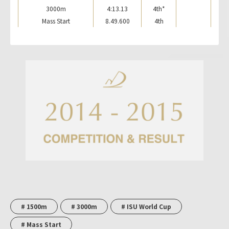
3000m
4:13.13
4th*
Mass Start
8.49.600
4th
# 1500m
# 3000m
# ISU World Cup
# Mass Start