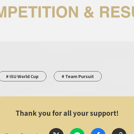
# ISU World Cup
# Team Pursuit
Thank you for all your support!