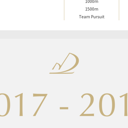
1000m
1500m
Team Pursuit