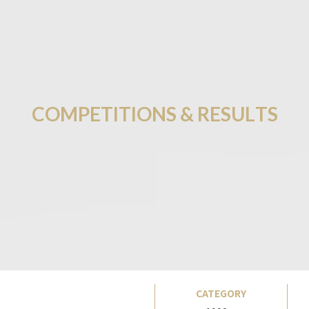
C
O
M
P
E
T
I
T
I
O
N
S
&
R
E
S
U
L
T
S
CATEGORY