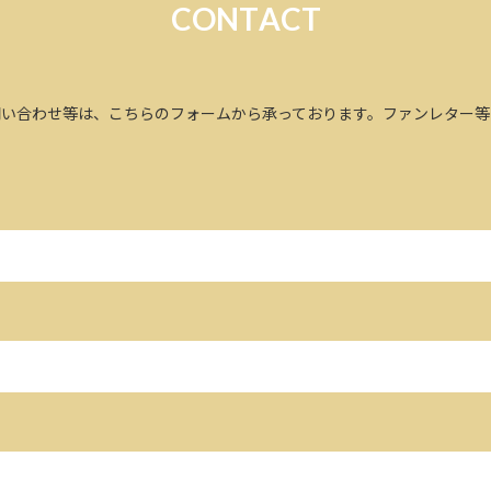
C
O
N
T
A
C
T
問い合わせ等は、こちらのフォームから承っております。
ファンレター等