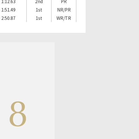
1:12.63
2nd
PR
1:51.49
1st
NR/PR
2:50.87
1st
WR/TR