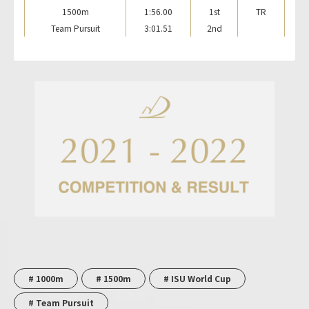
1500m
1:56.00
1st
TR
Team Pursuit
3:01.51
2nd
# 1000m
# 1500m
# ISU World Cup
# Team Pursuit