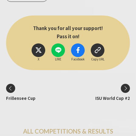
Thank you for all your support!
Pass it on!
X
LINE
Facebook
Copy URL
Frillensee Cup
ISU World Cup #2
A
L
L
C
O
M
P
E
T
I
T
I
O
N
S
&
R
E
S
U
L
T
S