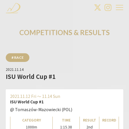
C
O
M
P
E
T
I
T
I
O
N
S
&
R
E
S
U
L
T
S
# RACE
2021.11.14
ISU World Cup #1
2021.11.12 Fri 〜 11.14 Sun
ISU World Cup #1
@ Tomaszów-Mazowiecki (POL)
CATEGORY
TIME
RESULT
RECORD
1000m
1:15.38
2nd