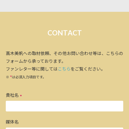
C
O
N
T
A
C
T
髙木美帆への取材依頼、その他お問い合わせ等は、こちらの
フォームから承っております。
ファンレター等に関しては
こちら
をご覧ください。
※
*
は必須入力項目です。
貴社名
媒体名