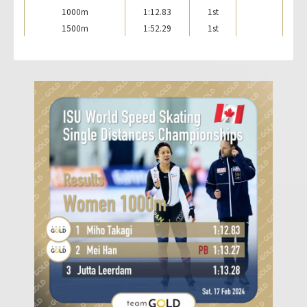
1000m
1:12.83
1st
1500m
1:52.29
1st