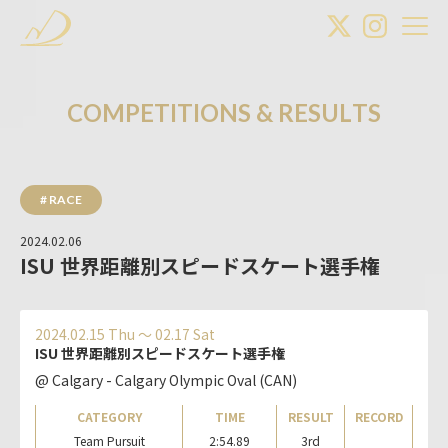
C
O
M
P
E
T
I
T
I
O
N
S
&
R
E
S
U
L
T
S
# RACE
2024.02.06
ISU 世界距離別スピードスケート選手権
2024.02.15 Thu 〜 02.17 Sat
ISU 世界距離別スピードスケート選手権
@ Calgary - Calgary Olympic Oval (CAN)
CATEGORY
TIME
RESULT
RECORD
Team Pursuit
2:54.89
3rd