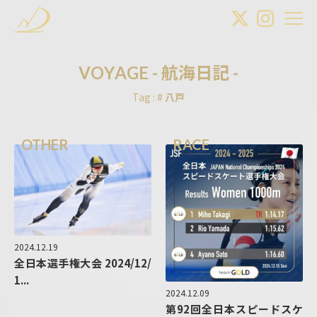
V
O
Y
A
G
E
-
航
海
日
記
-
Tag : #
八戸
OTHER
RACE
2024.12.19
全日本選手権大会 2024/12/
1...
2024.12.09
第92回全日本スピードスケ