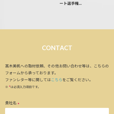
ート選手権...
C
O
N
T
A
C
T
髙木美帆への取材依頼、その他お問い合わせ等は、こちらの
フォームから承っております。
ファンレター等に関しては
こちら
をご覧ください。
※
*
は必須入力項目です。
貴社名