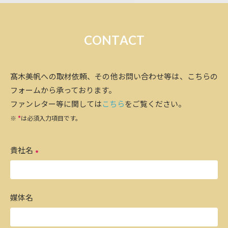
C
O
N
T
A
C
T
髙木美帆への取材依頼、その他お問い合わせ等は、こちらの
フォームから承っております。
ファンレター等に関しては
こちら
をご覧ください。
※
*
は必須入力項目です。
貴社名
媒体名