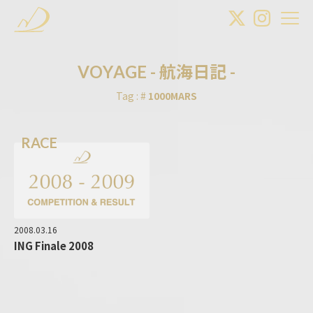
V
O
Y
A
G
E
-
航
海
日
記
-
Tag : #
1000MARS
RACE
2008.03.16
ING Finale 2008