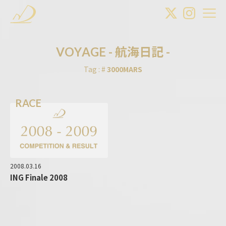
V
O
Y
A
G
E
-
航
海
日
記
-
Tag : #
3000MARS
RACE
2008.03.16
ING Finale 2008