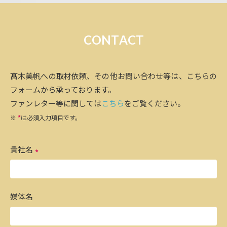
C
O
N
T
A
C
T
髙木美帆への取材依頼、その他お問い合わせ等は、こちらの
フォームから承っております。
ファンレター等に関しては
こちら
をご覧ください。
※
*
は必須入力項目です。
貴社名
媒体名