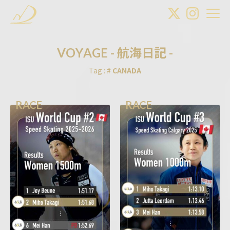
V
O
Y
A
G
E
-
航
海
日
記
-
Tag : #
CANADA
RACE
RACE