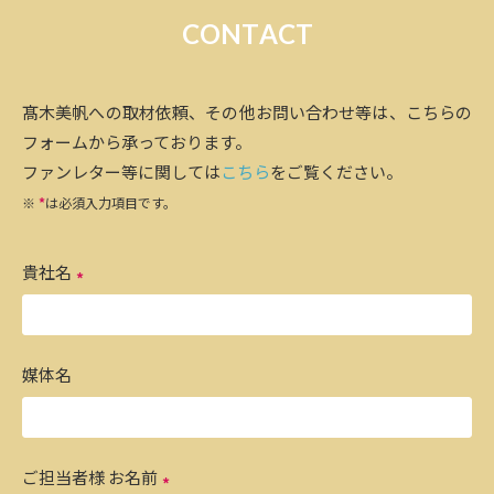
C
O
N
T
A
C
T
髙木美帆への取材依頼、その他お問い合わせ等は、こちらの
フォームから承っております。
ファンレター等に関しては
こちら
をご覧ください。
※
*
は必須入力項目です。
貴社名
媒体名
ご担当者様 お名前