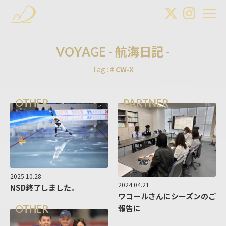
V
O
Y
A
G
E
-
航
海
日
記
-
Tag : #
CW-X
OTHER
PARTNER
2025.10.28
2024.04.21
NSD終了しました。
ワコールさんにシーズンのご
報告に
OTHER