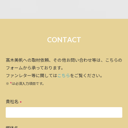
C
O
N
T
A
C
T
髙木美帆への取材依頼、その他お問い合わせ等は、こちらの
フォームから承っております。
ファンレター等に関しては
こちら
をご覧ください。
※
*
は必須入力項目です。
貴社名
媒体名