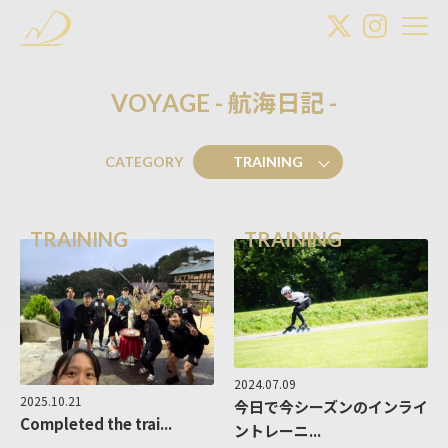
V
O
Y
A
G
E
-
航
海
日
記
-
CATEGORY
TRAINING
TRAINING
TRAINING
2024.07.09
2025.10.21
今日で今シーズンのインライ
Completed the trai...
ントレーニ...