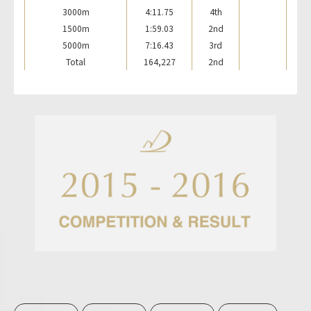
3000m
4:11.75
4th
1500m
1:59.03
2nd
5000m
7:16.43
3rd
Total
164,227
2nd