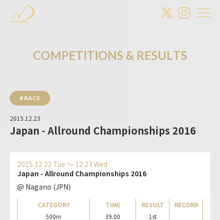
C
O
M
P
E
T
I
T
I
O
N
S
&
R
E
S
U
L
T
S
# RACE
2015.12.23
Japan - Allround Championships 2016
2015.12.22 Tue 〜 12.23 Wed
Japan - Allround Championships 2016
@ Nagano (JPN)
CATEGORY
TIME
RESULT
RECORD
500m
39.00
1st