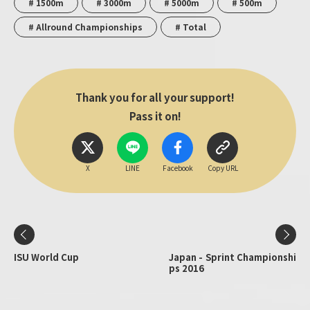
# 1500m
# 3000m
# 5000m
# 500m
# Allround Championships
# Total
Thank you for all your support!
Pass it on!
X
LINE
Facebook
Copy URL
ISU World Cup
Japan - Sprint Championshi
ps 2016