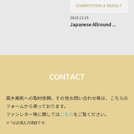
2010.12.19
Japanese Allround ...
C
O
N
T
A
C
T
髙木美帆への取材依頼、その他お問い合わせ等は、こちらの
フォームから承っております。
ファンレター等に関しては
こちら
をご覧ください。
※
*
は必須入力項目です。