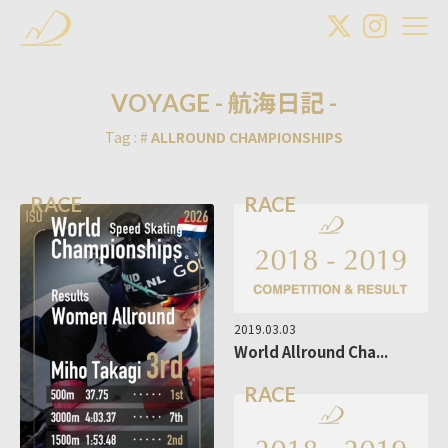
V
O
Y
A
G
E
-
航
海
日
記
-
Tag : #
ALLROUND CHAMPIONSHIPS
RACE
RACE
2019.03.03
World Allround Cha...
RACE