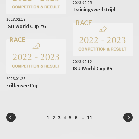
2023.02.25
Trainingswedstrijd...
2023.02.19
RACE
ISU World Cup #6
RACE
2023.02.12
ISU World Cup #5
2023.01.28
Frillensee Cup
1
2
3
4
5
6
...
11