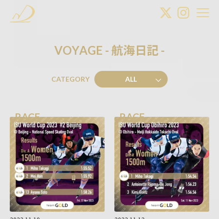
V
O
Y
A
G
E
-
航
海
日
記
-
CATEGORY
ALL
RACE
RACE