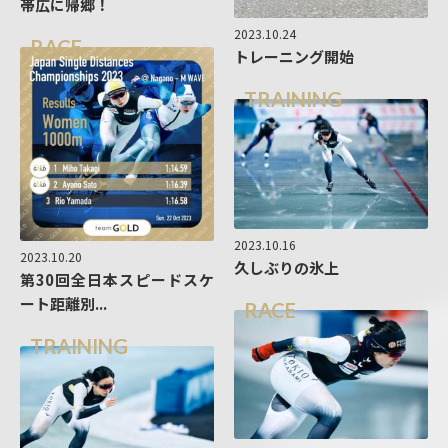
帯広に帰郷！
2023.10.24
RACE
トレーニング開始
TRAINING
2023.10.16
2023.10.20
久しぶりの氷上
第30回全日本スピードスケ
ート距離別...
RACE
TRAINING