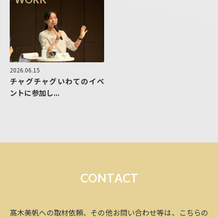
2026.06.15
チャグチャグいわてのイベ
ントに参加し...
C
O
N
T
A
C
T
髙木美帆への取材依頼、その他お問い合わせ等は、こちらの