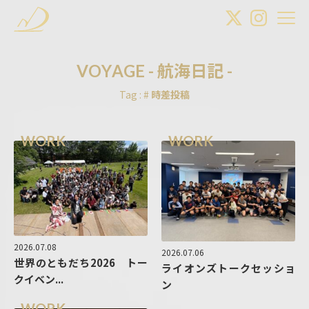
V
O
Y
A
G
E
-
航
海
日
記
-
Tag : #
時差投稿
WORK
WORK
2026.07.08
2026.07.06
世界のともだち2026 トー
ライオンズトークセッショ
クイベン...
ン
WORK