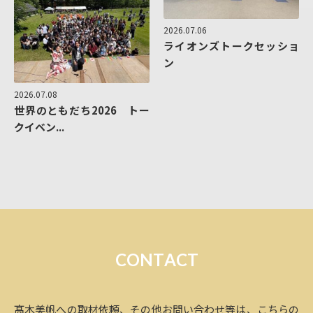
2026.07.06
ライオンズトークセッショ
ン
2026.07.08
世界のともだち2026 トー
クイベン...
C
O
N
T
A
C
T
髙木美帆への取材依頼、その他お問い合わせ等は、こちらの