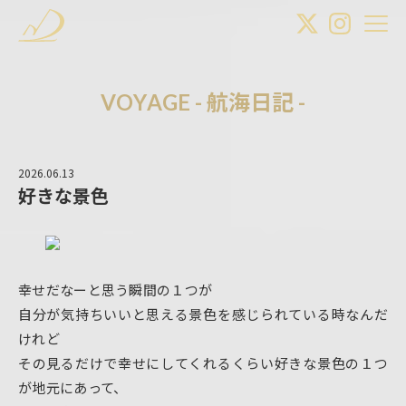
V
O
Y
A
G
E
-
航
海
日
記
-
2026.06.13
好きな景色
幸せだなーと思う瞬間の１つが
自分が気持ちいいと思える景色を感じられている時なんだ
けれど
その見るだけで幸せにしてくれるくらい好きな景色の１つ
が地元にあって、