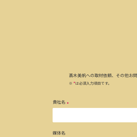
髙木美帆への取材依頼、その他お
※
*
は必須入力項目です。
貴社名
媒体名