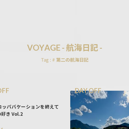
V
O
Y
A
G
E
-
航
海
日
記
-
Tag : #
第二の航海日記
OFF
DAY OFF
ロッパバケーションを終えて
き Vol.2