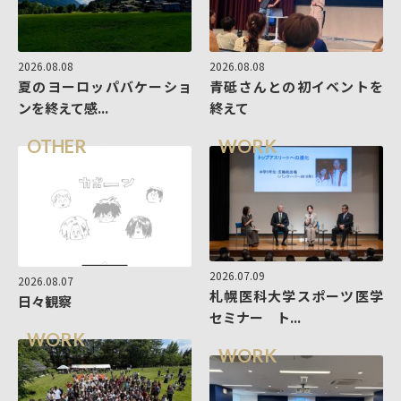
2026.08.08
2026.08.08
夏のヨーロッパバケーショ
青砥さんとの初イベントを
ンを終えて感...
終えて
OTHER
WORK
2026.07.09
2026.08.07
札幌医科大学スポーツ医学
日々観察
セミナー ト...
WORK
WORK