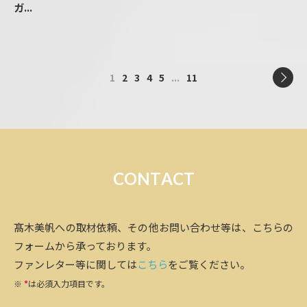
ガ...
1
2
3
4
5
...
11
C
O
N
T
A
C
T
髙木美帆への取材依頼、その他お問い合わせ等は、こちらの
フォームから承っております。
ファンレター等に関しては
こちら
をご覧ください。
※
*
は必須入力項目です。