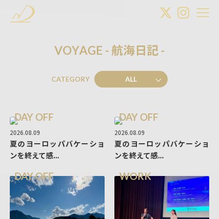
V
O
Y
A
G
E
-
航
海
日
記
-
CATEGORY
ALL
DAY OFF
DAY OFF
2026.08.09
2026.08.09
夏のヨーロッパバケーショ
夏のヨーロッパバケーショ
ンを終えて感...
ンを終えて感...
DAY OFF
WORK