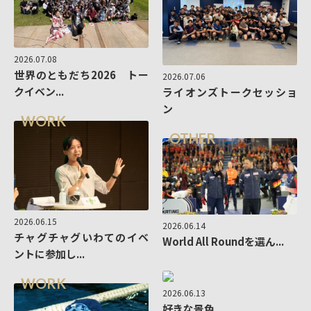
2026.07.08
世界のともだち2026 トー
2026.07.06
クイベン...
ライオンズトークセッショ
ン
WORK
OTHER
2026.06.15
2026.06.14
チャグチャグいわてのイベ
World All Roundを選ん...
ントに参加し...
WORK
2026.06.13
好きな景色